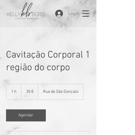
Login
Cavitação Corporal 1
região do corpo
35
euros
1 h
1
35 €
Rua de São Gonçalo
Agendar