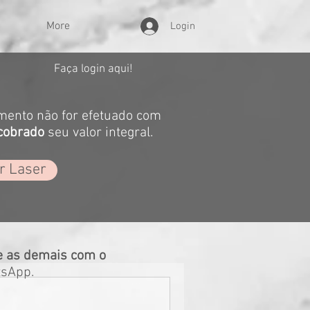
More
Login
Faça login aqui!
mento não for efetuado com
cobrado
seu valor integral.
r Laser
e as demais com o
tsApp.