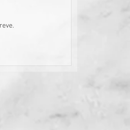
reve.