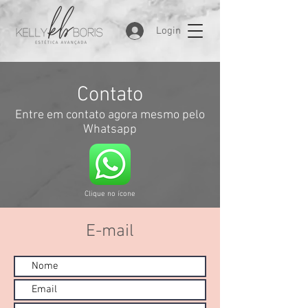
Login
Contato
Entre em contato agora mesmo pelo
Whatsapp
Clique no ícone
E-mail